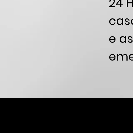
24 
caso
e as
eme