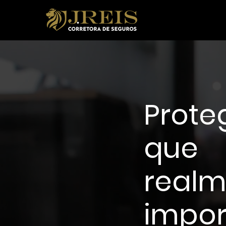
Prote
que
realm
impor