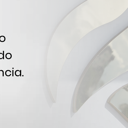
o
do
cia.