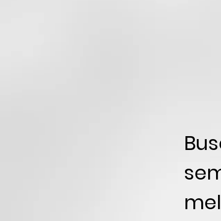
Bu
sem
mel