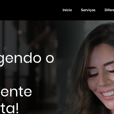
Início
Serviços
Difer
gendo o
ente
ta!