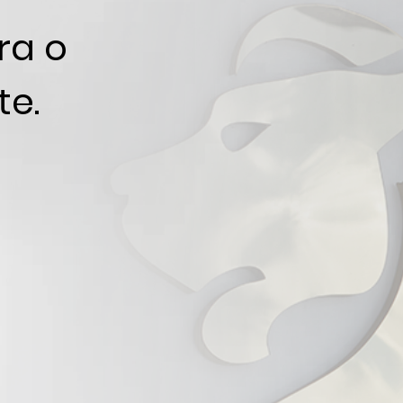
ra o
te.