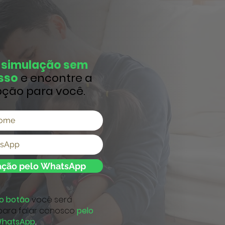
a
simulação sem
sso
e encontre a
ção para você.
tação pelo WhatsApp
no botão
você será
para falar conosco
pelo
hatsApp
.