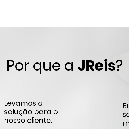
Por que a
JReis
?
Levamos a
B
solução para o
s
nosso cliente.
m