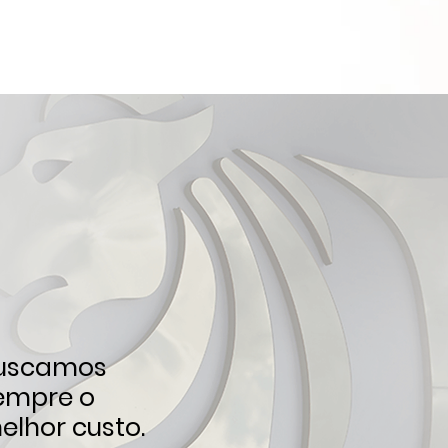
uscamos
empre o
elhor custo.