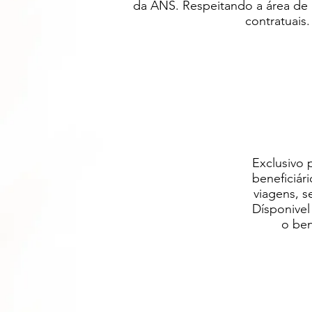
da ANS. Respeitando a área de a
contratuais.
Exclusivo 
beneficiár
viagens, s
Dísponivel
o ben