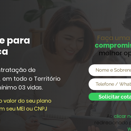
Faça um
e para
compromi
ca
melhor op
ntratação de
,
em todo o Território
ínimo 03 vidas.
Solicitar co
 valor do seu plano
m seu MEI ou CNPJ
Ao
clicar 
redirecionado 
W