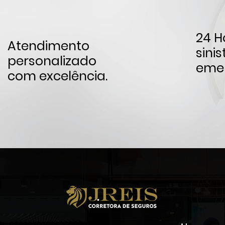
24 H
Atendimento
sini
personalizado
emer
com excelência.