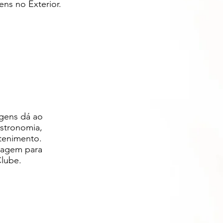
ens no Exterior.
agens dá ao
astronomia,
etenimento.
ntagem para
Clube.