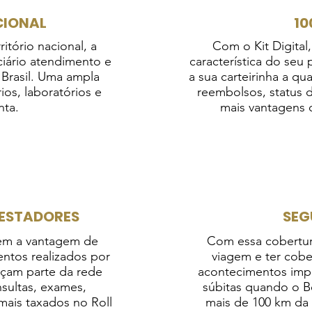
ONAL​​
10
tório nacional, a
Com o Kit Digital
ciário atendimento e
característica do seu
 Brasil. Uma ampla
a sua carteirinha a qu
ios, laboratórios e
reembolsos, status 
nta.
mais vantagens 
RESTADORES
SEG
tem a vantagem de
Com essa cobertura
ntos realizados por
viagem e ter cobe
açam parte da rede
acontecimentos impr
nsultas, exames,
súbitas quando o Be
emais taxados no Roll
mais de 100 km da 